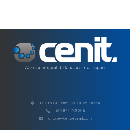
Atenció integral de la salut i de l’esport
C. Can Pau Birol, 35. 17005 Girona
+34 972 242 805
girona@centrecenit.com