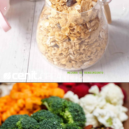
MEJORA EL RENDIMIENTO
REHABILITACIÓN
·
REHABILITACIÓN CARDÍACA
·
REHABILITACIÓN RESPIRATORIA
·
REHABILITACIÓN PRE-OPERATORIA
·
REHABILITACIÓN POST-OPERATORIA