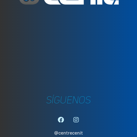
Preparación
deportiva
C. Can Pau Birol, 35. 17005 Girona
+34 972 242 805
girona@centrecenit.com
SÍGUENOS
@centrecenit